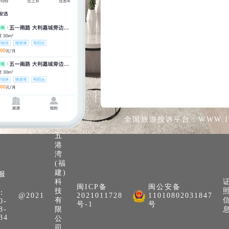
隐私
用户
关于
我是
入住
协议
协议
我们
房客
商家
全国旅游投诉平台：WWW.123
第
五
港
湾
(福
建)
服
科
闽ICP备
闽公安备
技
：
@2021
2021011728
11010802031847
有
0-
号-1
号
8-
限
34
公
司